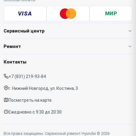
VISA
МИР
Сервисный центр
О нашем сервисе
Ремонт
Гарантия
Варочных панелей
Контакты
Прайс-лист
Вертикальных пылесосов
+7 (831) 219-93-84
Срочный ремонт
Духовых шкафов
г. Нижний Новгород, ул. Костина, 3
Доставка и способы оплаты
Напольных пылесосов
Посмотреть на карте
Диагностика
Холодильников
Ежедневно с 9:30 до 20:30
Контакты
Отпаривателей
Портативных колонок
Все права защищены. Сервисный ремонт Hyundai © 2026